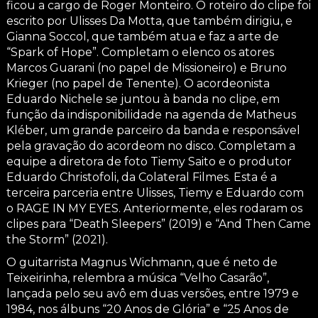
ficou a cargo de Roger Monteiro. O roteiro do clipe foi
escrito por Ulisses Da Motta, que também dirigiu, e
Gianna Soccol, que também atua e faz a arte de
“Spark of Hope”. Completam o elenco os atores
Marcos Guarani (no papel de Missioneiro) e Bruno
Krieger (no papel de Tenente). O acordeonista
Eduardo Nichele se juntou à banda no clipe, em
função da indisponibilidade na agenda de Matheus
Kléber, um grande parceiro da banda e responsável
pela gravação do acordeom no disco. Completam a
equipe a diretora de foto Tiemy Saito e o produtor
Eduardo Christofoli, da Colateral Filmes. Esta é a
terceira parceria entre Ulisses, Tiemy e Eduardo com
o RAGE IN MY EYES. Anteriormente, eles rodaram os
clipes para “Death Sleepers” (2019) e “And Then Came
the Storm” (2021).
O guitarrista Magnus Wichmann, que é neto de
Teixeirinha, relembra a música “Velho Casarão”,
lançada pelo seu avô em duas versões, entre 1979 e
1984, nos álbuns “20 Anos de Glória” e “25 Anos de