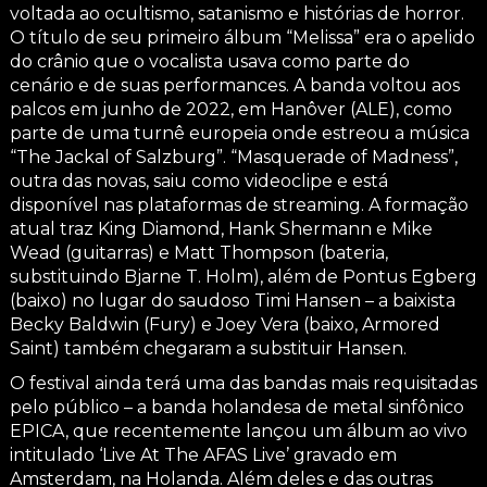
voltada ao ocultismo, satanismo e histórias de horror.
O título de seu primeiro álbum “Melissa” era o apelido
do crânio que o vocalista usava como parte do
cenário e de suas performances. A banda voltou aos
palcos em junho de 2022, em Hanôver (ALE), como
parte de uma turnê europeia onde estreou a música
“The Jackal of Salzburg”. “Masquerade of Madness”,
outra das novas, saiu como videoclipe e está
disponível nas plataformas de streaming. A formação
atual traz King Diamond, Hank Shermann e Mike
Wead (guitarras) e Matt Thompson (bateria,
substituindo Bjarne T. Holm), além de Pontus Egberg
(baixo) no lugar do saudoso Timi Hansen – a baixista
Becky Baldwin (Fury) e Joey Vera (baixo, Armored
Saint) também chegaram a substituir Hansen.
O festival ainda terá uma das bandas mais requisitadas
pelo público – a banda holandesa de metal sinfônico
EPICA, que recentemente lançou um álbum ao vivo
intitulado ‘Live At The AFAS Live’ gravado em
Amsterdam, na Holanda. Além deles e das outras